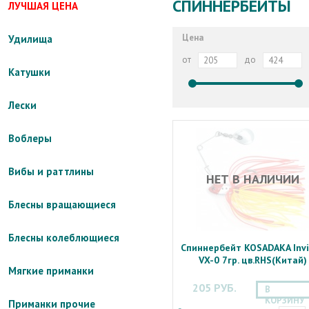
СПИННЕРБЕЙТЫ
ЛУЧШАЯ ЦЕНА
Цена
Удилища
от
до
Катушки
Лески
Воблеры
Вибы и раттлины
НЕТ В НАЛИЧИИ
Блесны вращающиеся
Блесны колеблющиеся
Спиннербейт KOSADAKA Inv
VX-0 7гр. цв.RHS(Китай)
Мягкие приманки
205 РУБ.
В
КОРЗИНУ
Приманки прочие