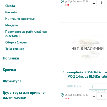
-
ул. Куйбышева, 80 Б:
нет
Cicada
Бактейл
Имитация животных
Мандула
Поролоновые рыбки, вабики,
снасточки
Сборка блесен
НЕТ В НАЛИЧИИ
Тейл-спиннер
Поплавки
Крючки
Спиннербейт KOSADAKA Inv
VX-2 14гр. цв.BLS(Китай)
Фурнитура
400 РУБ.
В
КОРЗИНУ
Груза, груза для приманок,
-
ул. Куйбышева, 80 Б:
джиг-головки
нет