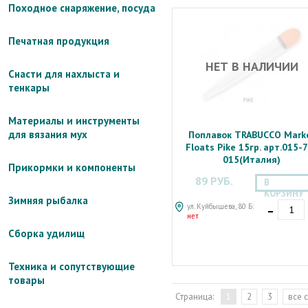
Походное снаряжение, посуда
Печатная продукция
НЕТ В НАЛИЧИИ
Снасти для нахлыста и
тенкары
Материалы и инструменты
для вязания мух
Поплавок TRABUCCO Mark
Floats Pike 15гр. арт.015-
015(Италия)
Прикормки и компоненты
89 РУБ.
В
КОРЗИНУ
Зимняя рыбалка
-
ул. Куйбышева, 80 Б:
нет
Сборка удилищ
Техника и сопутствующие
товары
Страница:
1
2
3
все 