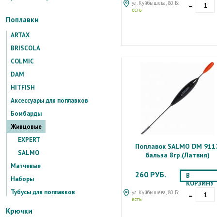
-
ул. Куйбышева, 80 Б:
есть
Поплавки
ARTAX
BRISCOLA
COLMIC
DAM
HITFISH
Аксессуары для поплавков
Бомбарды
Живцовые
EXPERT
Поплавок SALMO DM 911
SALMO
бальза 8гр.(Латвия)
Матчевые
260 РУБ.
В
Наборы
КОРЗИНУ
-
Тубусы для поплавков
ул. Куйбышева, 80 Б:
есть
Крючки