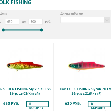
OLK FISHING
Цена
Длина виба, мм
-
от
до
руб.
Виб FOLK FISHING Sly Vib 70 FVS
Виб FOLK FISHING Sly Vib 70 F
16гр. цв.02(Китай)
16гр. цв.21(Китай)
630 РУБ.
630 РУБ.
В
В
КОРЗИНУ
КОРЗИНУ