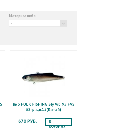
Материал виба
-
VS
Виб FOLK FISHING Sly Vib 95 FVS
32гр. цв.15(Китай)
670 РУБ.
В
КОРЗИНУ