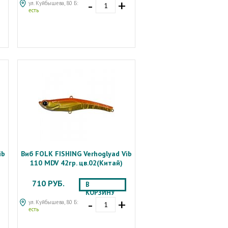
-
+
ул. Куйбышева, 80 Б:
есть
ib
Виб FOLK FISHING Verhoglyad Vib
110 MDV 42гр. цв.02(Китай)
710 РУБ.
В
КОРЗИНУ
-
+
ул. Куйбышева, 80 Б:
есть