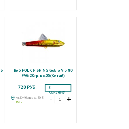
ib
Виб FOLK FISHING Gobio Vib 80
FVG 20гр. цв.05(Китай)
720 РУБ.
В
КОРЗИНУ
-
+
ул. Куйбышева, 80 Б:
есть