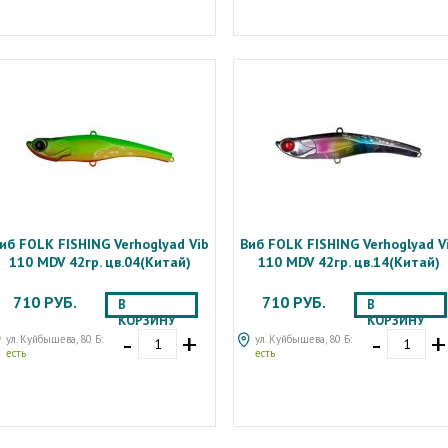
иб FOLK FISHING Verhoglyad Vib
Виб FOLK FISHING Verhoglyad V
110 MDV 42гр. цв.04(Китай)
110 MDV 42гр. цв.14(Китай)
710 РУБ.
710 РУБ.
В
В
КОРЗИНУ
КОРЗИНУ
-
+
-
+
ул. Куйбышева, 80 Б:
ул. Куйбышева, 80 Б:
есть
есть