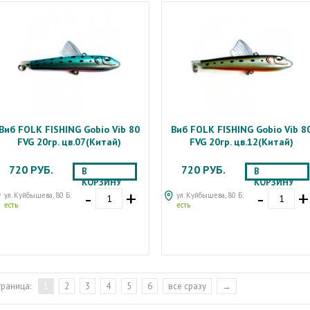
Виб FOLK FISHING Gobio Vib 80
Виб FOLK FISHING Gobio Vib 8
FVG 20гр. цв.07(Китай)
FVG 20гр. цв.12(Китай)
720 РУБ.
720 РУБ.
В
В
КОРЗИНУ
КОРЗИНУ
-
+
-
+
ул. Куйбышева, 80 Б:
ул. Куйбышева, 80 Б:
есть
есть
траница:
1
2
3
4
5
6
все сразу
→