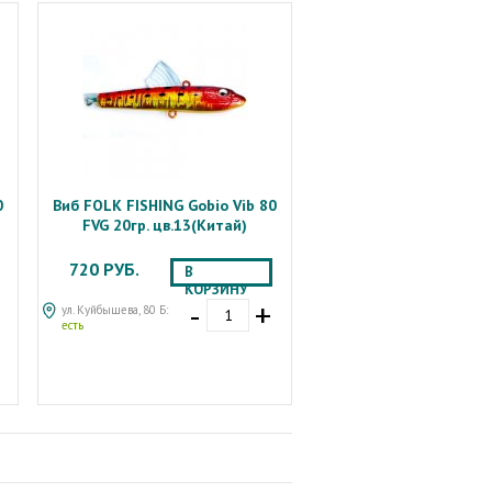
0
Виб FOLK FISHING Gobio Vib 80
FVG 20гр. цв.13(Китай)
720 РУБ.
В
КОРЗИНУ
-
+
ул. Куйбышева, 80 Б:
есть