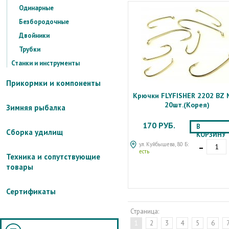
Одинарные
Безбородочные
Двойники
Трубки
Станки и инструменты
Прикормки и компоненты
Крючки FLYFISHER 2202 BZ
20шт.(Корея)
Зимняя рыбалка
170 РУБ.
В
Сборка удилищ
КОРЗИНУ
-
ул. Куйбышева, 80 Б:
есть
Техника и сопутствующие
товары
Сертификаты
Страница:
1
2
3
4
5
6