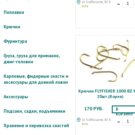
-
ул. Куйбышева, 80 Б:
есть
Поплавки
Крючки
Фурнитура
Груза, груза для приманок,
джиг-головки
Карповые, фидерные снасти и
аксессуары для донной ловли
Крючки FLYFISHER 1000 BZ
20шт.(Корея)
Аксессуары
170 РУБ.
В
Подсаки, садки, подъемники
КОРЗИНУ
-
ул. Куйбышева, 80 Б:
есть
Хранение и перевозка снастей