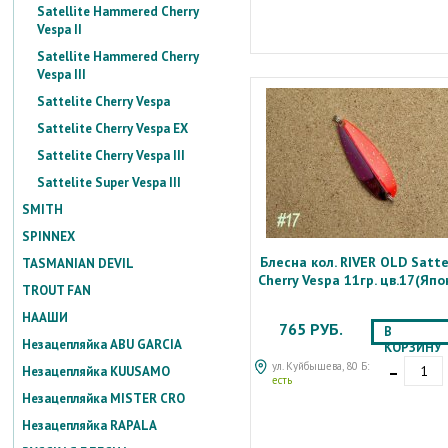
Satellite Hammered Cherry
Vespa II
Satellite Hammered Cherry
Vespa III
Sattelite Cherry Vespa
Sattelite Cherry Vespa EX
Sattelite Cherry Vespa III
Sattelite Super Vespa III
SMITH
SPINNEX
Блесна кол. RIVER OLD Satte
TASMANIAN DEVIL
Cherry Vespa 11гр. цв.17(Япо
TROUT FAN
НААШИ
765 РУБ.
В
Незацепляйка ABU GARCIA
КОРЗИНУ
-
ул. Куйбышева, 80 Б:
Незацепляйка KUUSAMO
есть
Незацепляйка MISTER CRO
Незацепляйка RAPALA