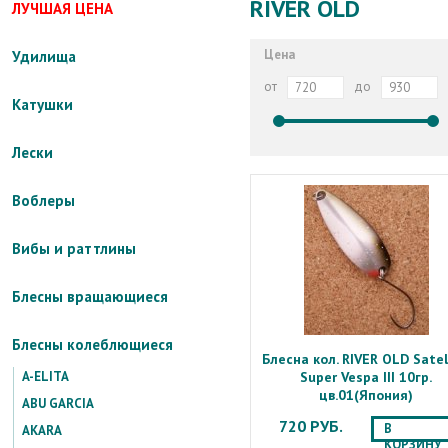
RIVER OLD
ЛУЧШАЯ ЦЕНА
Цена
Удилища
от
до
Катушки
Лески
Воблеры
Вибы и раттлины
Блесны вращающиеся
Блесны колеблющиеся
Блесна кол. RIVER OLD Satel
A-ELITA
Super Vespa III 10гр.
цв.01(Япония)
ABU GARCIA
720 РУБ.
В
AKARA
КОРЗИНУ