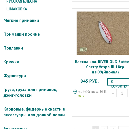
РУССКАЯ БЛЕСНА
ШМАКОВКА
Мягкие приманки
Приманки прочие
Поплавки
Блесна кол. RIVER OLD Satte
Крючки
Cherry Vespa III 18гр.
цв.09(Япония)
Фурнитура
845 РУБ.
В
КОРЗИНУ
Груза, груза для приманок,
-
ул. Куйбышева, 80 Б:
джиг-головки
есть
Карповые, фидерные снасти и
аксессуары для донной ловли
Аксессуары