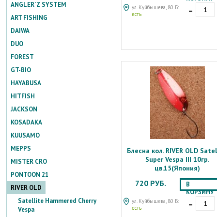
-
ANGLER`Z SYSTEM
ул. Куйбышева, 80 Б:
есть
ART FISHING
DAIWA
DUO
FOREST
GT-BIO
HAYABUSA
HITFISH
JACKSON
KOSADAKA
KUUSAMO
MEPPS
Блесна кол. RIVER OLD Satel
Super Vespa III 10гр.
MISTER CRO
цв.15(Япония)
PONTOON 21
720 РУБ.
В
RIVER OLD
КОРЗИНУ
-
Satellite Hammered Cherry
ул. Куйбышева, 80 Б:
есть
Vespa