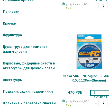
-
ул. Куйбышева, 80 Б:
есть
Поплавки
Крючки
Фурнитура
Груза, груза для приманок,
джиг-головки
Карповые, фидерные снасти и
аксессуары для донной ловли
Леска SUNLINE Siglon FC 30м
Аксессуары
0,5, 0,128мм(Япония)
Подсаки, садки, подъемники
470 РУБ.
В
КОРЗИНУ
-
ул. Куйбышева, 80 Б:
Хранение и перевозка снастей
есть