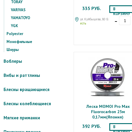
TORAY
335 РУБ.
В
VARIVAS
КОРЗИНУ
-
YAMATOYO
ул. Куйбышева, 80 Б:
есть
YGK
Polyester
Монофильные
Шнуры
Воблеры
Вибы и раттлины
Блесны вращающиеся
Блесны колеблющиеся
Леска MOMOI Pro Max
Fluorocarbon 25м
0,17мм(Япония)
Мягкие приманки
392 РУБ.
В
КОРЗИНУ
Приманки прочие