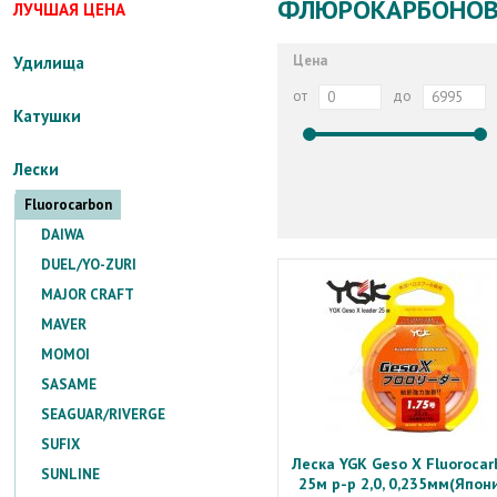
ФЛЮРОКАРБОНОВ
ЛУЧШАЯ ЦЕНА
Цена
Удилища
от
до
Катушки
Лески
Fluorocarbon
DAIWA
DUEL/YO-ZURI
MAJOR CRAFT
MAVER
MOMOI
SASAME
SEAGUAR/RIVERGE
SUFIX
Леска YGK Geso X Fluorocar
SUNLINE
25м р-р 2,0, 0,235мм(Япон