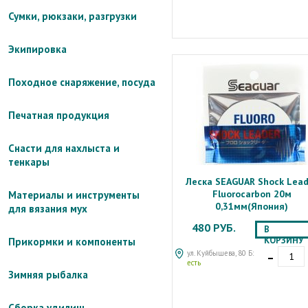
Сумки, рюкзаки, разгрузки
Экипировка
Походное снаряжение, посуда
Печатная продукция
Снасти для нахлыста и
тенкары
Леска SEAGUAR Shock Lead
Fluorocarbon 20м
Материалы и инструменты
0,31мм(Япония)
для вязания мух
480 РУБ.
В
КОРЗИНУ
Прикормки и компоненты
-
ул. Куйбышева, 80 Б:
есть
Зимняя рыбалка
Сборка удилищ