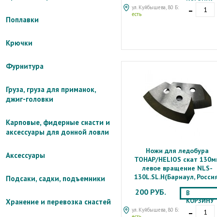
-
ул. Куйбышева, 80 Б:
есть
Поплавки
Крючки
Фурнитура
Груза, груза для приманок,
джиг-головки
Карповые, фидерные снасти и
аксессуары для донной ловли
Ножи для ледобура
Аксессуары
ТОНАР/HELIOS скат 130м
левое вращение NLS-
130L.SL.H(Барнаул, Росси
Подсаки, садки, подъемники
200 РУБ.
В
КОРЗИНУ
Хранение и перевозка снастей
-
ул. Куйбышева, 80 Б:
есть