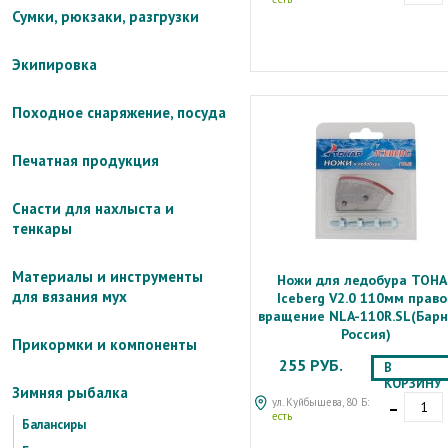
Сумки, рюкзаки, разгрузки
Экипировка
Походное снаряжение, посуда
Печатная продукция
Снасти для нахлыста и
тенкары
Материалы и инструменты
Ножи для ледобура ТОНА
для вязания мух
Iceberg V2.0 110мм право
вращение NLA-110R.SL(Барн
Россия)
Прикормки и компоненты
255 РУБ.
В
КОРЗИНУ
Зимняя рыбалка
-
ул. Куйбышева, 80 Б:
есть
Балансиры