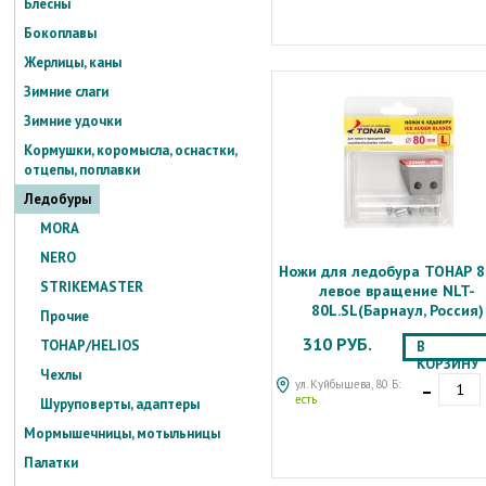
Блесны
Бокоплавы
Жерлицы, каны
Зимние слаги
Зимние удочки
Кормушки, коромысла, оснастки,
отцепы, поплавки
Ледобуры
MORA
NERO
Ножи для ледобура ТОНАР 
STRIKEMASTER
левое вращение NLT-
80L.SL(Барнаул, Россия)
Прочие
310 РУБ.
ТОНАР/HELIOS
В
КОРЗИНУ
Чехлы
-
ул. Куйбышева, 80 Б:
есть
Шуруповерты, адаптеры
Мормышечницы, мотыльницы
Палатки