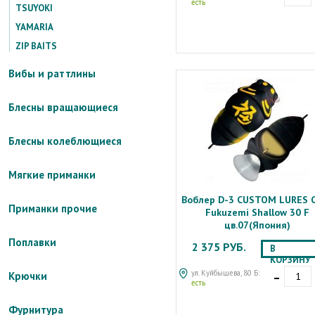
есть
TSUYOKI
YAMARIA
ZIP BAITS
Вибы и раттлины
Блесны вращающиеся
Блесны колеблющиеся
Мягкие приманки
Воблер D-3 CUSTOM LURES C
Приманки прочие
Fukuzemi Shallow 30 F
цв.07(Япония)
Поплавки
2 375 РУБ.
В
КОРЗИНУ
-
ул. Куйбышева, 80 Б:
Крючки
есть
Фурнитура