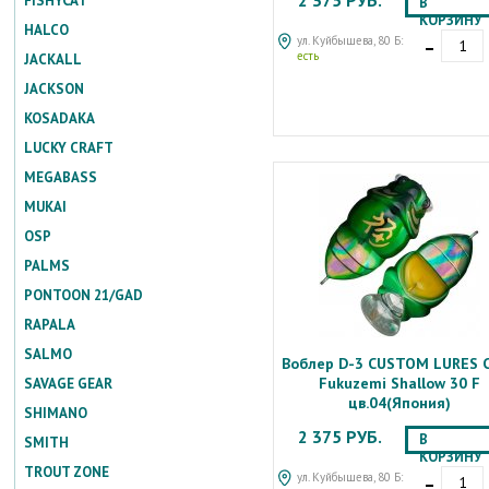
2 375 РУБ.
FISHYCAT
В
КОРЗИНУ
HALCO
-
ул. Куйбышева, 80 Б:
есть
JACKALL
JACKSON
KOSADAKA
LUCKY CRAFT
MEGABASS
MUKAI
OSP
PALMS
PONTOON 21/GAD
RAPALA
SALMO
Воблер D-3 CUSTOM LURES C
Fukuzemi Shallow 30 F
SAVAGE GEAR
цв.04(Япония)
SHIMANO
2 375 РУБ.
В
SMITH
КОРЗИНУ
-
TROUT ZONE
ул. Куйбышева, 80 Б: