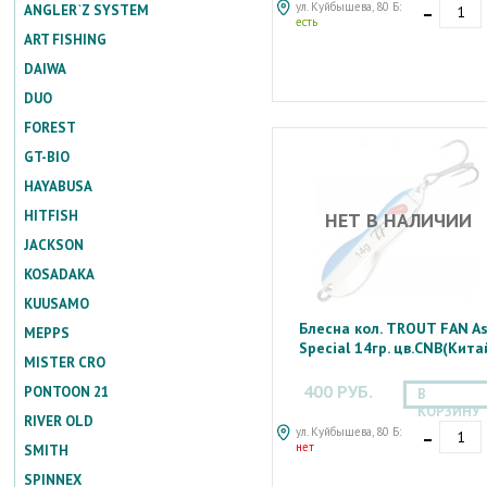
-
ул. Куйбышева, 80 Б:
ANGLER`Z SYSTEM
есть
ART FISHING
DAIWA
DUO
FOREST
GT-BIO
HAYABUSA
HITFISH
НЕТ В НАЛИЧИИ
JACKSON
KOSADAKA
KUUSAMO
Блесна кол. TROUT FAN A
MEPPS
Special 14гр. цв.CNB(Кита
MISTER CRO
400 РУБ.
PONTOON 21
В
КОРЗИНУ
RIVER OLD
-
ул. Куйбышева, 80 Б:
нет
SMITH
SPINNEX