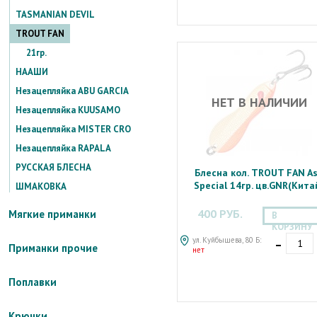
TASMANIAN DEVIL
TROUT FAN
21гр.
НААШИ
Незацепляйка ABU GARCIA
НЕТ В НАЛИЧИИ
Незацепляйка KUUSAMO
Незацепляйка MISTER CRO
Незацепляйка RAPALA
РУССКАЯ БЛЕСНА
Блесна кол. TROUT FAN A
Special 14гр. цв.GNR(Кита
ШМАКОВКА
400 РУБ.
Мягкие приманки
В
КОРЗИНУ
-
ул. Куйбышева, 80 Б:
Приманки прочие
нет
Поплавки
Крючки