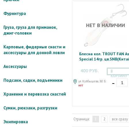
Фурнитура
НЕТ В НАЛИЧИИ
Груза, груза для приманок,
джиг-головки
Карповые, фидерные снасти и
аксессуары для донной ловли
Блесна кол. TROUT FAN A
Special 14гр. цв.SNB(Кита
Аксессуары
400 РУБ.
В
КОРЗИНУ
-
Подсаки, садки, подъемники
ул. Куйбышева, 80 Б:
нет
Хранение и перевозка снастей
Сумки, рюкзаки, разгрузки
Страница:
1
2
все сразу
Экипировка