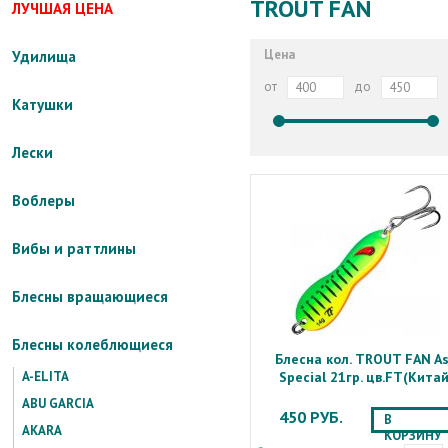
TROUT FAN
ЛУЧШАЯ ЦЕНА
Цена
Удилища
от
до
Катушки
Лески
Воблеры
Вибы и раттлины
Блесны вращающиеся
Блесны колеблющиеся
Блесна кол. TROUT FAN A
A-ELITA
Special 21гр. цв.FT(Китай
ABU GARCIA
450 РУБ.
В
AKARA
КОРЗИНУ