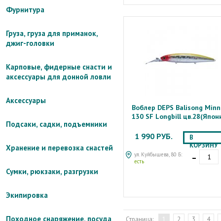
Фурнитура
Груза, груза для приманок,
джиг-головки
Карповые, фидерные снасти и
аксессуары для донной ловли
Аксессуары
Воблер DEPS Balisong Min
130 SF Longbill цв.28(Япон
Подсаки, садки, подъемники
1 990 РУБ.
В
КОРЗИНУ
Хранение и перевозка снастей
-
ул. Куйбышева, 80 Б:
есть
Сумки, рюкзаки, разгрузки
Экипировка
Походное снаряжение, посуда
Страница:
1
2
3
4