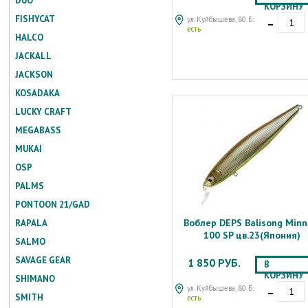
DUO
КОРЗИНУ
-
FISHYCAT
ул. Куйбышева, 80 Б:
есть
HALCO
JACKALL
JACKSON
KOSADAKA
LUCKY CRAFT
MEGABASS
MUKAI
OSP
PALMS
PONTOON 21/GAD
Воблер DEPS Balisong Min
RAPALA
100 SP цв.23(Япония)
SALMO
SAVAGE GEAR
1 850 РУБ.
В
КОРЗИНУ
SHIMANO
-
ул. Куйбышева, 80 Б:
SMITH
есть