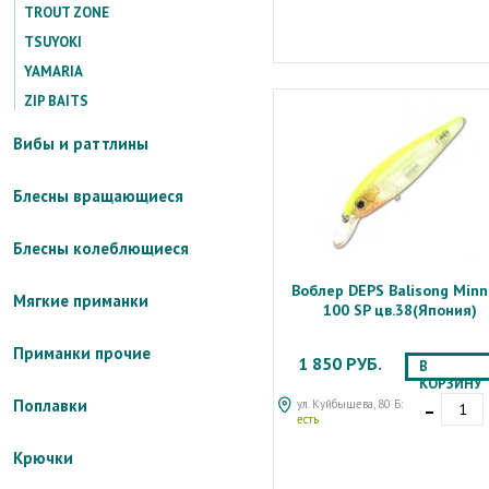
TROUT ZONE
TSUYOKI
YAMARIA
ZIP BAITS
Вибы и раттлины
Блесны вращающиеся
Блесны колеблющиеся
Воблер DEPS Balisong Min
Мягкие приманки
100 SP цв.38(Япония)
Приманки прочие
1 850 РУБ.
В
КОРЗИНУ
-
Поплавки
ул. Куйбышева, 80 Б:
есть
Крючки