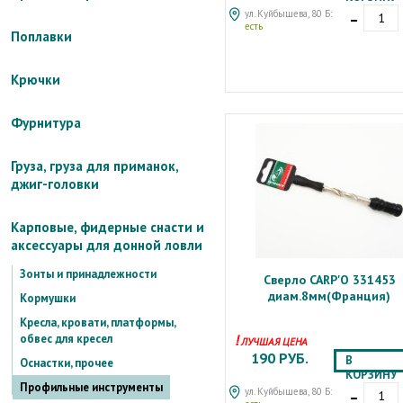
-
ул. Куйбышева, 80 Б:
есть
Поплавки
Крючки
Фурнитура
Груза, груза для приманок,
джиг-головки
Карповые, фидерные снасти и
аксессуары для донной ловли
Зонты и принадлежности
Сверло CARP'O 331453
диам.8мм(Франция)
Кормушки
Кресла, кровати, платформы,
!
обвес для кресел
ЛУЧШАЯ ЦЕНА
190 РУБ.
В
Оснастки, прочее
КОРЗИНУ
-
Профильные инструменты
ул. Куйбышева, 80 Б: