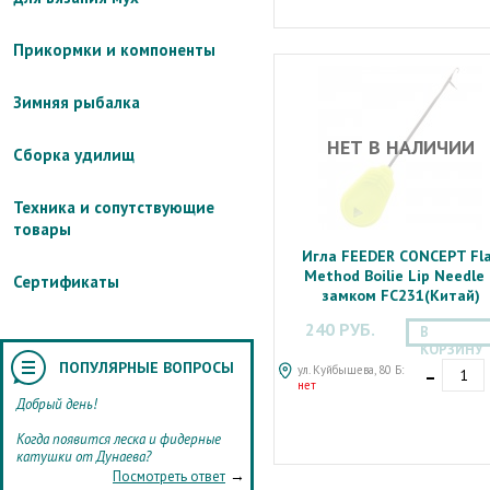
Прикормки и компоненты
Зимняя рыбалка
НЕТ В НАЛИЧИИ
Сборка удилищ
Техника и сопутствующие
товары
Игла FEEDER CONCEPT Fl
Method Boilie Lip Needle 
Сертификаты
замком FC231(Китай)
240 РУБ.
В
КОРЗИНУ
-
ПОПУЛЯРНЫЕ ВОПРОСЫ
ул. Куйбышева, 80 Б:
нет
Добрый день!
Когда появится леска и фидерные
катушки от Дунаева?
→
Посмотреть ответ