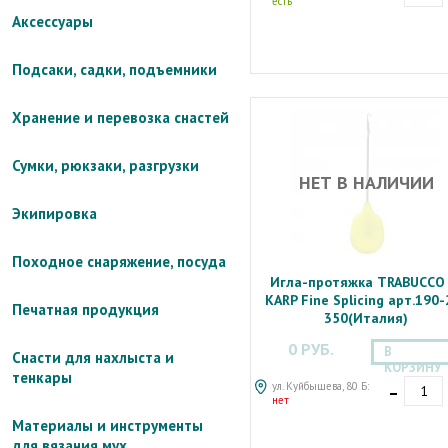
есть
Аксессуары
Подсаки, садки, подъемники
Хранение и перевозка снастей
Сумки, рюкзаки, разгрузки
НЕТ В НАЛИЧИИ
Экипировка
Походное снаряжение, посуда
Игла-протяжка TRABUCCO 
KARP Fine Splicing арт.190-
Печатная продукция
350(Италия)
0 РУБ.
В
Снасти для нахлыста и
КОРЗИНУ
тенкары
-
ул. Куйбышева, 80 Б:
нет
Материалы и инструменты
для вязания мух