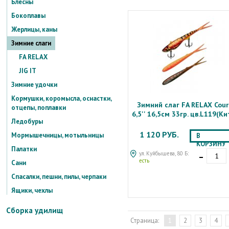
Блесны
Бокоплавы
Жерлицы, каны
Зимние слаги
FA RELAX
JIG IT
Зимние удочки
Кормушки, коромысла, оснастки,
Зимний слаг FA RELAX Cour
отцепы, поплавки
6,5'' 16,5см 33гр. цв.L119(Ки
Ледобуры
1 120 РУБ.
Мормышечницы, мотыльницы
В
КОРЗИНУ
Палатки
-
ул. Куйбышева, 80 Б:
есть
Сани
Спасалки, пешни, пилы, черпаки
Ящики, чехлы
Сборка удилищ
Страница:
1
2
3
4