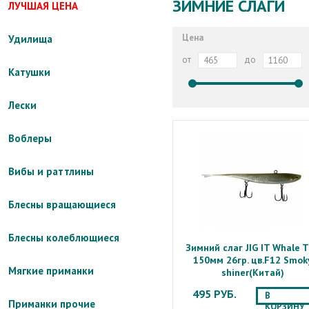
ЗИМНИЕ СЛАГИ
ЛУЧШАЯ ЦЕНА
Цена
Удилища
от
до
Катушки
Лески
Воблеры
Вибы и раттлины
Блесны вращающиеся
Блесны колеблющиеся
Зимний слаг JIG IT Whale T
150мм 26гр. цв.F12 Smok
Мягкие приманки
shiner(Китай)
495 РУБ.
В
Приманки прочие
КОРЗИНУ