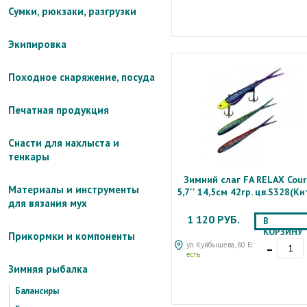
Сумки, рюкзаки, разгрузки
Экипировка
Походное снаряжение, посуда
Печатная продукция
Снасти для нахлыста и
тенкары
Зимний слаг FA RELAX Cour
Материалы и инструменты
5,7'' 14,5см 42гр. цв.S328(Ки
для вязания мух
1 120 РУБ.
В
КОРЗИНУ
Прикормки и компоненты
-
ул. Куйбышева, 80 Б:
есть
Зимняя рыбалка
Балансиры