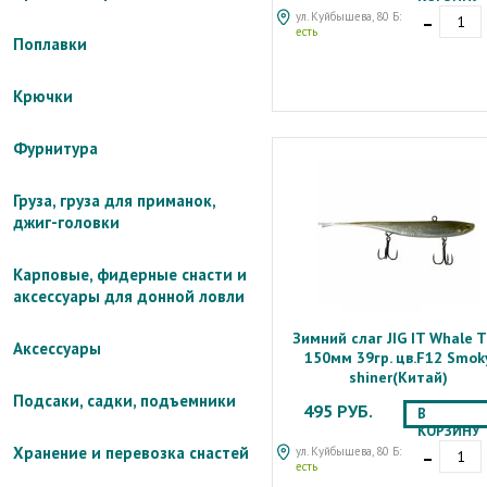
-
ул. Куйбышева, 80 Б:
есть
Поплавки
Крючки
Фурнитура
Груза, груза для приманок,
джиг-головки
Карповые, фидерные снасти и
аксессуары для донной ловли
Зимний слаг JIG IT Whale T
Аксессуары
150мм 39гр. цв.F12 Smok
shiner(Китай)
Подсаки, садки, подъемники
495 РУБ.
В
КОРЗИНУ
-
Хранение и перевозка снастей
ул. Куйбышева, 80 Б:
есть