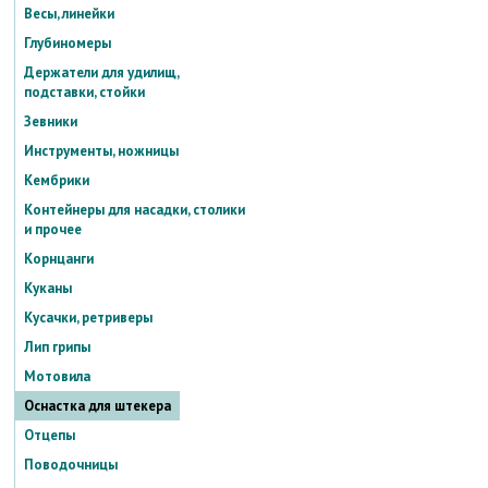
Весы, линейки
Глубиномеры
Держатели для удилищ,
подставки, стойки
Зевники
Инструменты, ножницы
Кембрики
Контейнеры для насадки, столики
и прочее
Корнцанги
Куканы
Кусачки, ретриверы
Лип грипы
Мотовила
Оснастка для штекера
Отцепы
Поводочницы