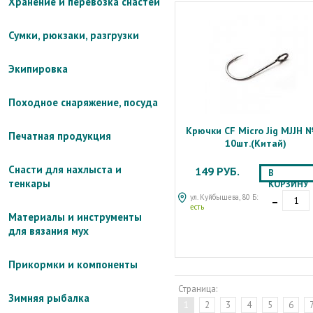
Хранение и перевозка снастей
Сумки, рюкзаки, разгрузки
Экипировка
Походное снаряжение, посуда
Крючки CF Micro Jig MJJH 
Печатная продукция
10шт.(Китай)
Снасти для нахлыста и
149 РУБ.
В
тенкары
КОРЗИНУ
-
ул. Куйбышева, 80 Б:
есть
Материалы и инструменты
для вязания мух
Прикормки и компоненты
Страница:
Зимняя рыбалка
1
2
3
4
5
6