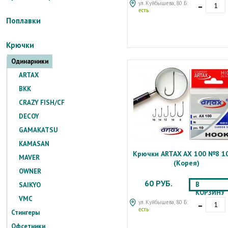
-
ул. Куйбышева, 80 Б:
есть
Поплавки
Крючки
Одинарники
ARTAX
BKK
CRAZY FISH/CF
DECOY
GAMAKATSU
KAMASAN
Крючки ARTAX AX 100 №8 1
MAVER
(Корея)
OWNER
60 РУБ.
В
SAIKYO
КОРЗИНУ
-
VMC
ул. Куйбышева, 80 Б:
есть
Стингеры
Офсетники