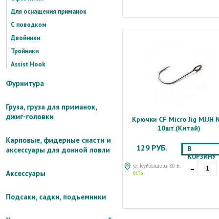
Для оснащения приманок
С поводком
Двойники
Тройники
Assist Hook
Фурнитура
Груза, груза для приманок,
джиг-головки
Крючки CF Micro Jig MJJH
10шт.(Китай)
Карповые, фидерные снасти и
129 РУБ.
В
аксессуары для донной ловли
КОРЗИНУ
-
ул. Куйбышева, 80 Б:
Аксессуары
есть
Подсаки, садки, подъемники