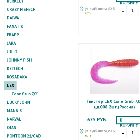
BERKLEY
КОРЗИНУ
-
ул. Куйбышева, 80 Б:
CRAZY FISH/CF
есть
DAIWA
FANATIK
FRAPP
JARA
JIG IT
JOHNNY FISH
KEITECH
KOSADAKA
LEX
Cone Grub 7,0''
Твистер LEX Cone Grub 7,0
LUCKY JOHN
цв.008 2шт.(Россия)
MANN'S
675 РУБ.
NARVAL
В
КОРЗИНУ
OJAS
-
ул. Куйбышева, 80 Б:
есть
PONTOON 21/GAD