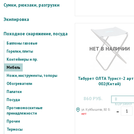
Сумки, рюкзаки, разгрузки
Экипировка
Походное снаряжение, посуда
Баллоны газовые
НЕТ В НАЛИЧИИ
Горелки, плиты
Контейнеры и пр.
Мебель
Ножи, инструменты, топоры
Табурет ОЛТА Турист-2 арт
Обогреватели
002(Китай)
Палатки
860 РУБ.
В
Посуда
КОРЗИНУ
-
Противомоскитные
ул. Куйбышева, 80 Б:
принадлежности
нет
Прочее
Термосы