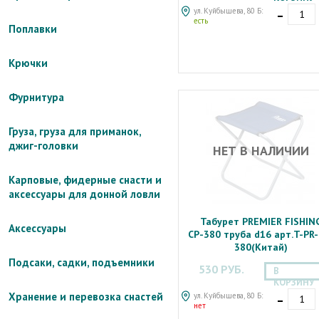
-
ул. Куйбышева, 80 Б:
есть
Поплавки
Крючки
Фурнитура
Груза, груза для приманок,
джиг-головки
НЕТ В НАЛИЧИИ
Карповые, фидерные снасти и
аксессуары для донной ловли
Табурет PREMIER FISHIN
Аксессуары
СР-380 труба d16 арт.T-PR-
380(Китай)
Подсаки, садки, подъемники
530 РУБ.
В
КОРЗИНУ
-
Хранение и перевозка снастей
ул. Куйбышева, 80 Б:
нет