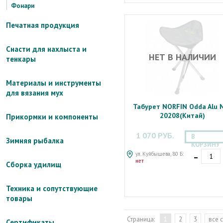
Фонари
Печатная продукция
Снасти для нахлыста и
НЕТ В НАЛИЧИИ
тенкары
Материалы и инструменты
для вязания мух
Табурет NORFIN Odda Alu 
20208(Китай)
Прикормки и компоненты
1 070 РУБ.
В
Зимняя рыбалка
КОРЗИНУ
-
ул. Куйбышева, 80 Б:
нет
Сборка удилищ
Техника и сопутствующие
товары
Страница:
1
2
3
все 
Сертификаты