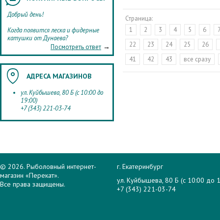
Добрый день!
Страница:
1
2
3
4
5
6
Когда появится леска и фидерные
катушки от Дунаева?
22
23
24
25
26
→
Посмотреть ответ
41
42
43
все сразу
АДРЕСА МАГАЗИНОВ
ул. Куйбышева, 80 Б (с 10:00 до
19:00)
+7 (343) 221-03-74
© 2026. Рыболовный интернет-
г. Екатеринбург
магазин «Перекат».
ул. Куйбышева, 80 Б (с 10:00 до 1
Все права защищены.
+7 (343) 221-03-74