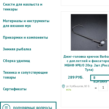
Снасти для нахлыста и
тенкары
Материалы и инструменты
для вязания мух
Прикормки и компоненты
Зимняя рыбалка
Джиг-головка крючок Barba
Сборка удилищ
с доп.петлей и фиксатор
МБНФ №8/0 20гр. 2шт.(Росс
Тула)
Техника и сопутствующие
289 РУБ.
товары
В
КОРЗИНУ
-
ул. Куйбышева, 80 Б:
Сертификаты
есть
ПОПУЛЯРНЫЕ ВОПРОСЫ