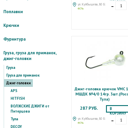
-
ул. Куйбышева, 80 Б:
есть
Поплавки
Крючки
Фурнитура
Груза, груза для приманок,
джиг-головки
Груза
Груза для приманок
Джиг-головки
Джиг-головка крючок VMC 
APS
МШДК №4/0 14гр. 3шт.(Росс
HITFISH
Тула)
ВОЛЖСКИЕ ДЖИГИ от
287 РУБ.
В
Питерцова
КОРЗИНУ
-
ул. Куйбышева, 80 Б:
Тула
есть
DECOY