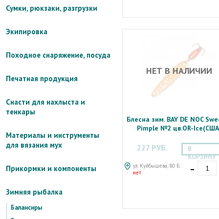
Сумки, рюкзаки, разгрузки
Экипировка
Походное снаряжение, посуда
НЕТ В НАЛИЧИИ
Печатная продукция
Снасти для нахлыста и
тенкары
Блесна зим. BAY DE NOC Swe
Pimple №2 цв.OR-Ice(США
Материалы и инструменты
для вязания мух
227 РУБ.
В
КОРЗИНУ
-
ул. Куйбышева, 80 Б:
Прикормки и компоненты
нет
Зимняя рыбалка
Балансиры