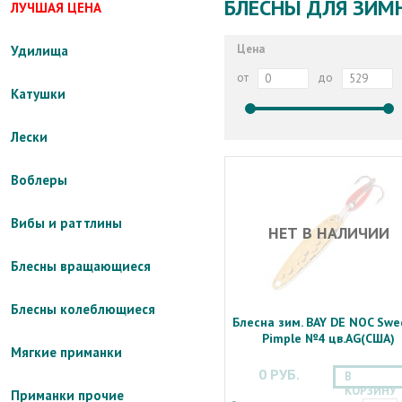
БЛЕСНЫ ДЛЯ ЗИМН
ЛУЧШАЯ ЦЕНА
Цена
Удилища
от
до
Катушки
Лески
Воблеры
Вибы и раттлины
НЕТ В НАЛИЧИИ
Блесны вращающиеся
Блесны колеблющиеся
Блесна зим. BAY DE NOC Swe
Pimple №4 цв.AG(США)
Мягкие приманки
0 РУБ.
В
КОРЗИНУ
Приманки прочие