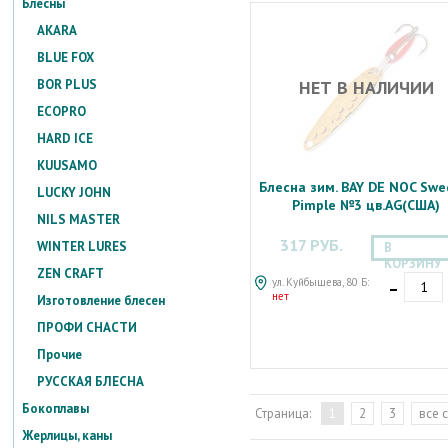
Блесны
AKARA
BLUE FOX
НЕТ В НАЛИЧИИ
BOR PLUS
ECOPRO
HARD ICE
KUUSAMO
Блесна зим. BAY DE NOC Swe
LUCKY JOHN
Pimple №3 цв.AG(США)
NILS MASTER
317 РУБ.
WINTER LURES
В
КОРЗИНУ
ZEN CRAFT
-
ул. Куйбышева, 80 Б:
нет
Изготовление блесен
ПРОФИ СНАСТИ
Прочие
РУССКАЯ БЛЕСНА
Бокоплавы
Страница:
1
2
3
все 
Жерлицы, каны