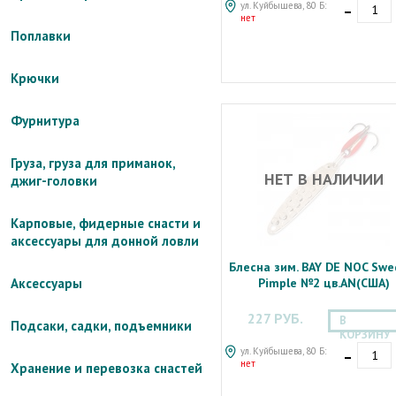
-
ул. Куйбышева, 80 Б:
нет
Поплавки
Крючки
Фурнитура
Груза, груза для приманок,
НЕТ В НАЛИЧИИ
джиг-головки
Карповые, фидерные снасти и
аксессуары для донной ловли
Блесна зим. BAY DE NOC Swe
Pimple №2 цв.AN(США)
Аксессуары
227 РУБ.
В
Подсаки, садки, подъемники
КОРЗИНУ
-
ул. Куйбышева, 80 Б:
нет
Хранение и перевозка снастей