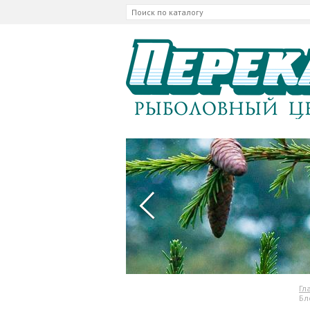
Гл
Бл