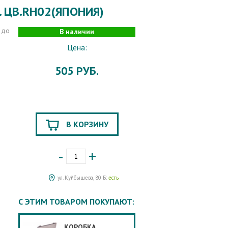
. ЦВ.RH02(ЯПОНИЯ)
 до
В наличии
Цена:
505 РУБ.
В КОРЗИНУ
-
+
ул. Куйбышева, 80 Б:
есть
С ЭТИМ ТОВАРОМ ПОКУПАЮТ:
КОРОБКА