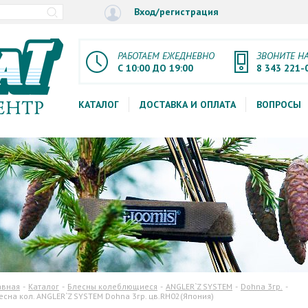
Вход/регистрация
РАБОТАЕМ ЕЖЕДНЕВНО
ЗВОНИТЕ Н
С 10:00 ДО 19:00
8 343 221-
КАТАЛОГ
ДОСТАВКА И ОПЛАТА
ВОПРОСЫ
авная
Каталог
Блесны колеблющиеся
ANGLER`Z SYSTEM
Dohna 3гр.
есна кол. ANGLER`Z SYSTEM Dohna 3гр. цв.RH02(Япония)