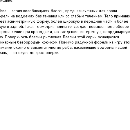
исание:
hna — серия колеблющихся блесен, предназначенных для ловли
рели на водоемах без течения или со слабым течением. Тело приманк
еет асимметричную форму, более широкую в передней части и более
кую в задней. Такая геометрия приманки создает повышенное лобовое
противление при проводке и, как следствие, интересную, неординарну
ру. Поверхность блесны рифленая. Блесны этой серии оснащаются
инарным безбородым крючком. Помимо радужной форели на игру это
иманки охотно отзываются многие рыбы, населяющие водоемы нашей
раны, — от окуня до красноперки.