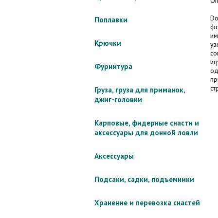
Оп
Do
Поплавки
фо
им
Крючки
уз
со
иг
Фурнитура
од
пр
ст
Груза, груза для приманок,
джиг-головки
Карповые, фидерные снасти и
аксессуары для донной ловли
Аксессуары
Подсаки, садки, подъемники
Хранение и перевозка снастей