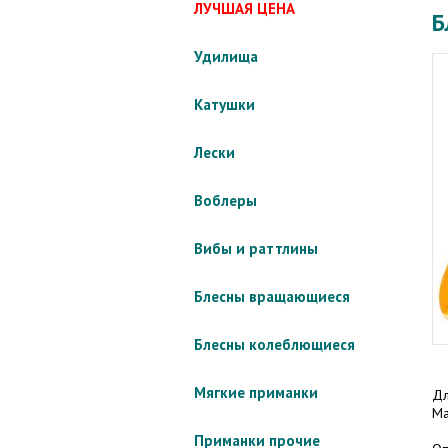
ЛУЧШАЯ ЦЕНА
Б
Удилища
Катушки
Лески
Воблеры
Вибы и раттлины
Блесны вращающиеся
Блесны колеблющиеся
Мягкие приманки
Дл
Ма
Приманки прочие