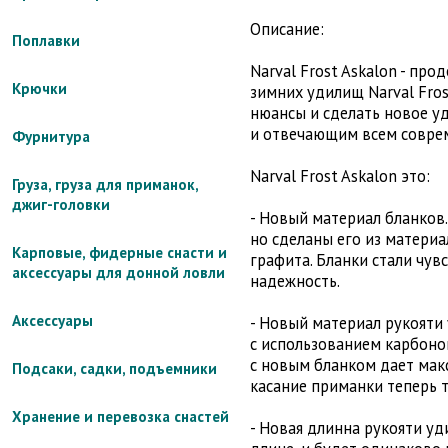
Описание:
Поплавки
Narval Frost Askalon - пр
Крючки
зимних удилищ Narval Frost
нюансы и сделать новое 
и отвечающим всем совре
Фурнитура
Narval Frost Askalon это:
Груза, груза для приманок,
джиг-головки
- Новый материал бланков
но сделаны его из матери
Карповые, фидерные снасти и
графита. Бланки стали чув
аксессуары для донной ловли
надежность.
Аксессуары
- Новый материал рукояти
с использованием карбоно
с новым бланком дает ма
Подсаки, садки, подъемники
касание приманки теперь т
Хранение и перевозка снастей
- Новая длинна рукояти уд