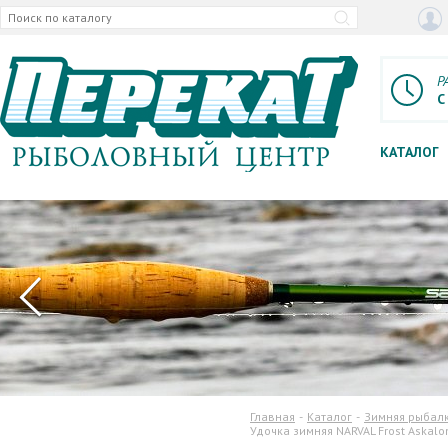
Р
С
КАТАЛОГ
Главная
Каталог
Зимняя рыбал
Удочка зимняя NARVAL Frost Askalo