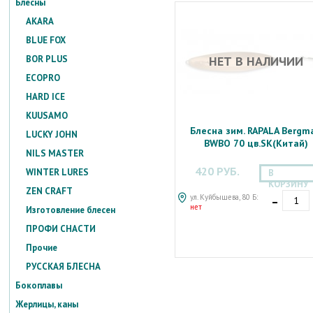
Блесны
AKARA
BLUE FOX
НЕТ В НАЛИЧИИ
BOR PLUS
ECOPRO
HARD ICE
KUUSAMO
Блесна зим. RAPALA Bergm
LUCKY JOHN
BWBO 70 цв.SK(Китай)
NILS MASTER
420 РУБ.
WINTER LURES
В
КОРЗИНУ
ZEN CRAFT
-
ул. Куйбышева, 80 Б:
нет
Изготовление блесен
ПРОФИ СНАСТИ
Прочие
РУССКАЯ БЛЕСНА
Бокоплавы
Жерлицы, каны