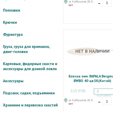
-
ул. Куйбышева, 80 Б:
нет
Поплавки
Крючки
Фурнитура
Груза, груза для приманок,
НЕТ В НАЛИЧИИ
джиг-головки
Карповые, фидерные снасти и
аксессуары для донной ловли
Блесна зим. RAPALA Bergm
BWBO 40 цв.SK(Китай)
Аксессуары
315 РУБ.
В
Подсаки, садки, подъемники
КОРЗИНУ
-
ул. Куйбышева, 80 Б:
нет
Хранение и перевозка снастей