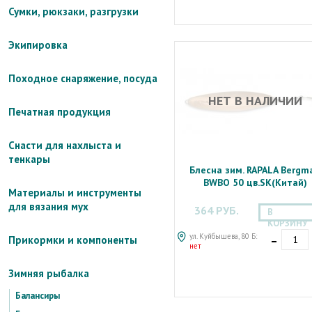
Сумки, рюкзаки, разгрузки
Экипировка
Походное снаряжение, посуда
НЕТ В НАЛИЧИИ
Печатная продукция
Снасти для нахлыста и
тенкары
Блесна зим. RAPALA Bergm
BWBO 50 цв.SK(Китай)
Материалы и инструменты
для вязания мух
364 РУБ.
В
КОРЗИНУ
-
ул. Куйбышева, 80 Б:
Прикормки и компоненты
нет
Зимняя рыбалка
Балансиры