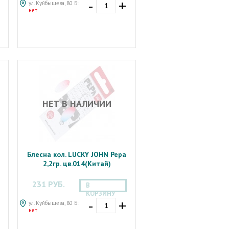
-
+
ул. Куйбышева, 80 Б:
нет
НЕТ В НАЛИЧИИ
Блесна кол. LUCKY JOHN Pepa
2,2гр. цв.014(Китай)
231 РУБ.
В
КОРЗИНУ
-
+
ул. Куйбышева, 80 Б:
нет