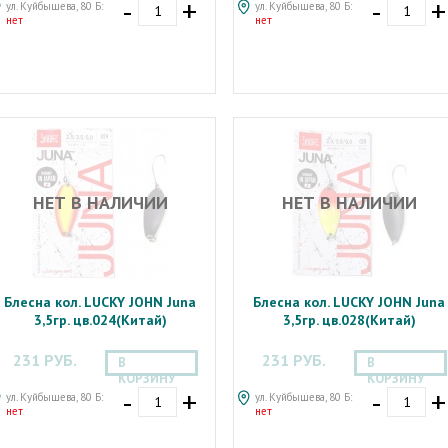
-
+
-
+
ул. Куйбышева, 80 Б:
ул. Куйбышева, 80 Б:
нет
нет
НЕТ В НАЛИЧИИ
НЕТ В НАЛИЧИИ
Блесна кол. LUCKY JOHN Juna
Блесна кол. LUCKY JOHN Juna
3,5гр. цв.024(Китай)
3,5гр. цв.028(Китай)
231 РУБ.
231 РУБ.
В
В
КОРЗИНУ
КОРЗИНУ
-
+
-
+
ул. Куйбышева, 80 Б:
ул. Куйбышева, 80 Б:
нет
нет