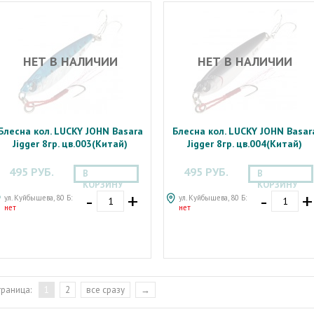
НЕТ В НАЛИЧИИ
НЕТ В НАЛИЧИИ
Блесна кол. LUCKY JOHN Basara
Блесна кол. LUCKY JOHN Basar
Jigger 8гр. цв.003(Китай)
Jigger 8гр. цв.004(Китай)
495 РУБ.
495 РУБ.
В
В
КОРЗИНУ
КОРЗИНУ
-
+
-
+
ул. Куйбышева, 80 Б:
ул. Куйбышева, 80 Б:
нет
нет
траница:
1
2
все сразу
→