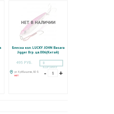
НЕТ В НАЛИЧИИ
a
Блесна кол. LUCKY JOHN Basara
Jigger 8гр. цв.006(Китай)
495 РУБ.
В
КОРЗИНУ
-
+
ул. Куйбышева, 80 Б:
нет