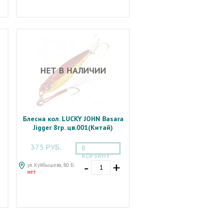
НЕТ В НАЛИЧИИ
Блесна кол. LUCKY JOHN Basara
Jigger 8гр. цв.001(Китай)
375 РУБ.
В
КОРЗИНУ
-
+
ул. Куйбышева, 80 Б:
нет