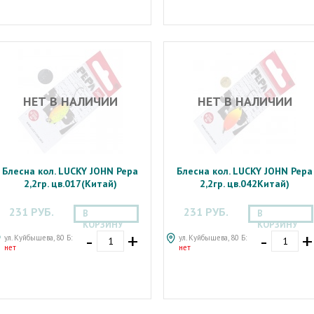
НЕТ В НАЛИЧИИ
НЕТ В НАЛИЧИИ
Блесна кол. LUCKY JOHN Pepa
Блесна кол. LUCKY JOHN Pepa
2,2гр. цв.017(Китай)
2,2гр. цв.042Китай)
231 РУБ.
231 РУБ.
В
В
КОРЗИНУ
КОРЗИНУ
-
+
-
+
ул. Куйбышева, 80 Б:
ул. Куйбышева, 80 Б:
нет
нет